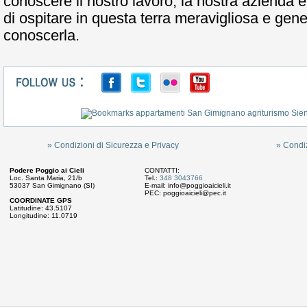
conoscere il nostro lavoro, la nostra azienda e
di ospitare in questa terra meravigliosa e gen
conoscerla.
» Condizioni di Sicurezza e Privacy
» Condizi
Podere Poggio ai Cieli
CONTATTI:
Loc. Santa Maria, 21/b
Tel.:
348 3043766
53037 San Gimignano (SI)
E-mail:
info@poggioaicieli.it
PEC:
poggioaicieli@pec.it
COORDINATE GPS
Latitudine: 43.5107
Longitudine: 11.0719