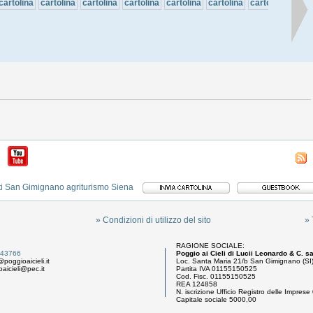
cartolina
cartolina
cartolina
cartolina
cartolina
cartolina
cartolina
carto
» Condizioni di utilizzo del sito
» 
RAGIONE SOCIALE:
043766
Poggio ai Cieli di Lucii Leonardo & C. s
@poggioaicieli.it
Loc. Santa Maria 21/b San Gimignano (SI
aicieli@pec.it
Partita IVA 01155150525
Cod. Fisc. 01155150525
REA 124858
N. iscrizione Ufficio Registro delle Impre
Capitale sociale 5000,00