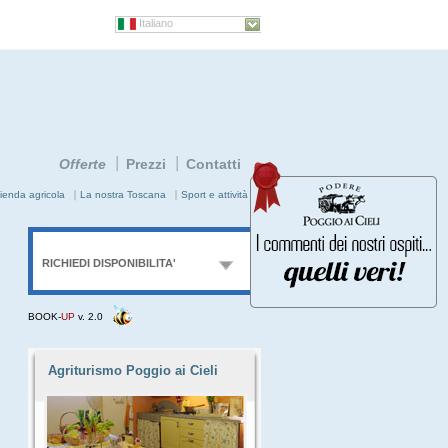
Italiano
Offerte
Prezzi
Contatti
ienda agricola
La nostra Toscana
Sport e attività
RICHIEDI DISPONIBILITA'
BOOK-
UP
v. 2.0
Arrivo
Notti
Persone
Nome
Agriturismo Poggio ai Cieli
E-mail
info
ia
Invia
Invia
Invia
Invia
Invia
Invia
Invia
me
come
come
come
come
come
come
come
Inserisci il codice