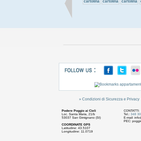
cartolina
cartolina
cartolina
» Condizioni di Sicurezza e Privacy
Podere Poggio ai Cieli
CONTATTI:
Loc. Santa Maria, 21/b
Tel.:
348 3
53037 San Gimignano (SI)
E-mail:
info
PEC:
poggio
COORDINATE GPS
Latitudine: 43.5107
Longitudine: 11.0719