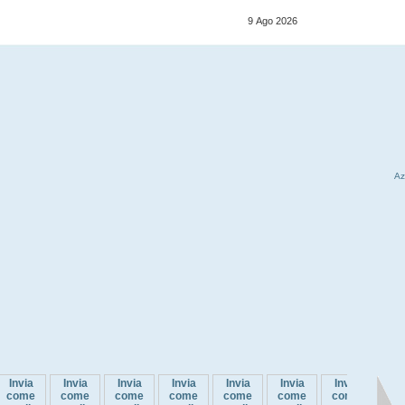
9 Ago 2026
Az
Invia
Invia
Invia
Invia
Invia
Invia
Invia
Inv
come
come
come
come
come
come
come
co