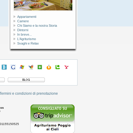
lina
cartolina
cartolina
cartolina
cartolina
cartolina
cartolina
cartolina
Accetto le
condizioni di
sicurezza e privacy
Appartamenti
Camere
Chi Siamo e la nostra Storia
Dintorni
In breve...
L'Agriturismo
Svaghi e Relax
Termini e condizioni di prenotazione
ass
)
se 01155150525