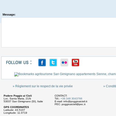
Message:
» Règlement sur le respect de la vie privée
» Conditi
Podere Poggio ai Cieli
CONTACT:
Loc. Santa Maria, 21/b
Tél.:
+39.348 3043766
53037 San Gimignano (SI), Italie
E-mail:
info@poggioaicieli.it
PEC:
poggioaicieli@pec.it
GPS COORDINATES
Latitude: 43.5107
Longitude: 11.0719