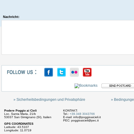
Nachricht:
» Sicherheitsbedingungen und Privatsphäre
» Bedingunge
Podere Poggio ai Cieli
KONTAKT:
Loc. Santa Maria, 21/b
Tel.:
+39.348 3043766
53037 San Gimignano (SI), Italien
E-mail:
info@poggioaicieli.it
PEC:
poggioaicieli@pec.it
GPS COORDINATES
Latitude: 43.5107
Longitude: 11.0719